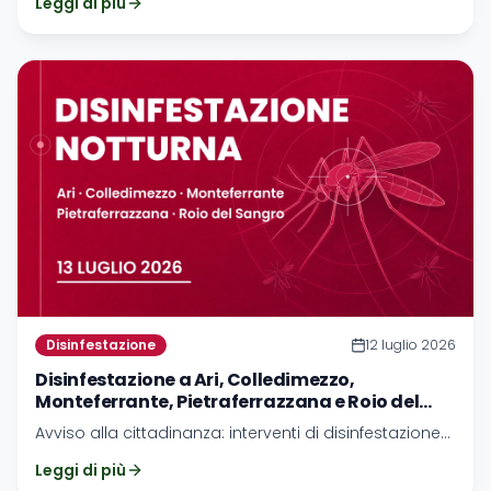
Leggi di più
Rapino.
Disinfestazione
12 luglio 2026
Disinfestazione a Ari, Colledimezzo,
Monteferrante, Pietraferrazzana e Roio del
Sangro - 13 luglio 2026
Avviso alla cittadinanza: interventi di disinfestazione
previsti per Ari, Colledimezzo, Monteferrante,
Leggi di più
Pietraferrazzana e Roio del Sangro.