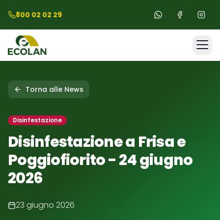
Salta al contenuto principale
Salta al footer
800 02 02 29
Home
Torna alle News
Comuni
Disinfestazione
Disinfestazione a Frisa e
Servizi
Poggiofiorito - 24 giugno
2026
Chi Siamo
23 giugno 2026
News