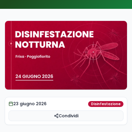
Eventi
Trasparenza
Contatti
800 02 02 29
Email
Numero Verde
Scrivici
23 giugno 2026
Disinfestazione
Condividi
Dove lo butto?