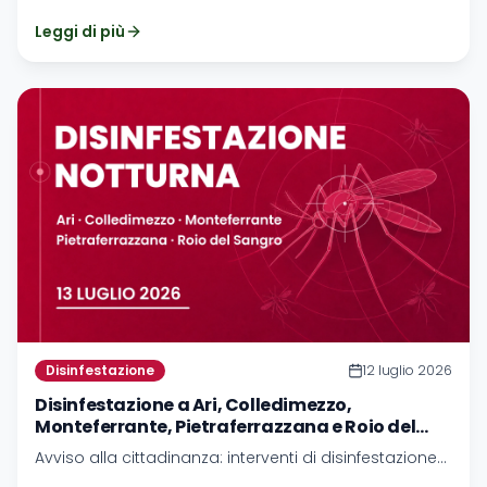
previsti per Casacanditella, Gamberale, Pizzoferrato e
Leggi di più
Rapino.
Disinfestazione
12 luglio 2026
Disinfestazione a Ari, Colledimezzo,
Monteferrante, Pietraferrazzana e Roio del
Sangro - 13 luglio 2026
Avviso alla cittadinanza: interventi di disinfestazione
previsti per Ari, Colledimezzo, Monteferrante,