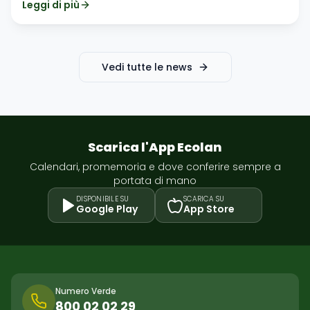
Leggi di più
Pietraferrazzana e Roio del Sangro.
Vedi tutte le news
Scarica l'App Ecolan
Calendari, promemoria e dove conferire sempre a
portata di mano
DISPONIBILE SU
SCARICA SU
Google Play
App Store
Numero Verde
800 02 02 29