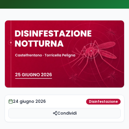
Eventi
Trasparenza
Contatti
800 02 02 29
Email
Numero Verde
Scrivici
24 giugno 2026
Disinfestazione
Condividi
Dove lo butto?