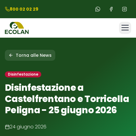
Salta al contenuto principale
Salta al footer
800 02 02 29
Home
Torna alle News
Comuni
Disinfestazione
Disinfestazione a
Servizi
Castelfrentano e Torricella
Peligna - 25 giugno 2026
Chi Siamo
24 giugno 2026
News