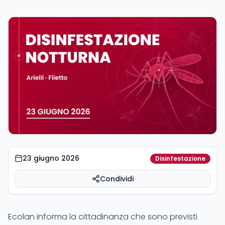
Eventi
Trasparenza
Contatti
800 02 02 29
Email
23 giugno 2026
Disinfestazione
Numero Verde
Scrivici
Condividi
Dove lo butto?
Ecolan informa la cittadinanza che sono previsti