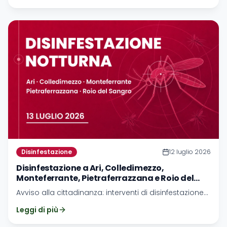
Disinfestazione
12 luglio 2026
Disinfestazione a Ari, Colledimezzo,
Monteferrante, Pietraferrazzana e Roio del
Sangro - 13 luglio 2026
Avviso alla cittadinanza: interventi di disinfestazione
previsti per Ari, Colledimezzo, Monteferrante,
Leggi di più
Pietraferrazzana e Roio del Sangro.