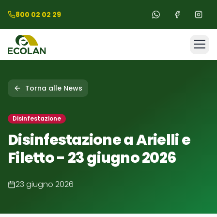
Salta al contenuto principale
Salta al footer
800 02 02 29
Home
Torna alle News
Comuni
Disinfestazione
Disinfestazione a Arielli e
Servizi
Filetto - 23 giugno 2026
Chi Siamo
23 giugno 2026
News